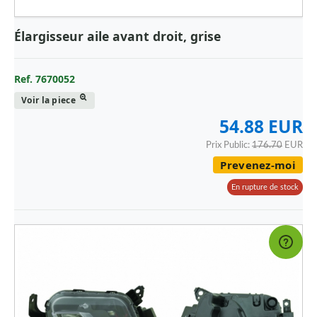
Élargisseur aile avant droit, grise
Ref. 7670052
Voir la piece
54.88 EUR
Prix Public:
176.70
EUR
Prevenez-moi
En rupture de stock