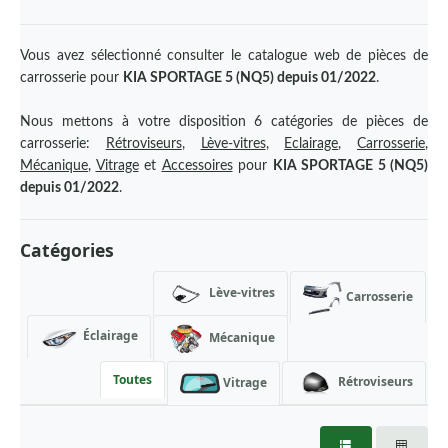
AUDI
BMW
Vous avez sélectionné consulter le catalogue web de pièces de
carrosserie pour
KIA SPORTAGE 5 (NQ5) depuis 01/2022
.
BYD
Nous mettons à votre disposition 6 catégories de pièces de
CHEVROLET
carrosserie:
Rétroviseurs
,
Lève-vitres
,
Eclairage
,
Carrosserie
,
CHRYSLER
Mécanique
,
Vitrage
et
Accessoires
pour
KIA SPORTAGE 5 (NQ5)
depuis 01/2022
.
CITROEN
CUPRA
Catégories
DACIA
Lève-vitres
Carrosserie
DAEWOO
Éclairage
Mécanique
DAF
DODGE
Toutes
Rétroviseurs
Vitrage
DS