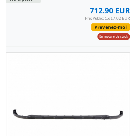
VOLVO
712.90 EUR
VOLVO - CAMION
Prix Public:
1,617.02
EUR
Prevenez-moi
En rupture de stock