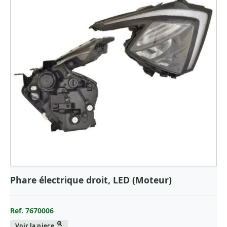
RENAULT - CAMION
ROVER
SAAB
SCANIA
SEAT
SKODA
SMART
SUBARU
SUZUKI
TESLA
Phare électrique droit, LED (Moteur)
TESLA FOR
TOYOTA
Ref. 7670006
VOLKSWAGEN
Voir la piece