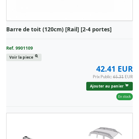
RENAULT - CAMION
ROVER
SAAB
Barre de toit (120cm) [Rail] [2-4 portes]
SCANIA
SEAT
Ref. 9901109
Voir la piece
SKODA
42.41 EUR
SMART
Prix Public:
65.31
EUR
SUBARU
Ajouter au panier
SUZUKI
En stock
TESLA
TESLA FOR
TOYOTA
VOLKSWAGEN