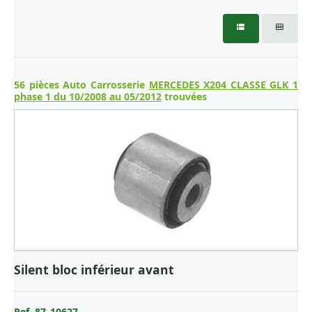
FIAT
FORD
FUJITSU FOR
HONDA
56 pièces Auto Carrosserie
MERCEDES X204 CLASSE GLK 1
phase 1 du 10/2008 au 05/2012
trouvées
HYUNDAI
ISUZU
IVECO
JAGUAR
JEEP
KIA
LANCIA
Silent bloc inférieur avant
LAND ROVER
LYNK & CO
Ref. 87_10627