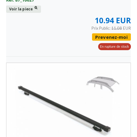
MAN
Voir la piece
MAZDA
10.94 EUR
MERCEDES
Prix Public:
11.08
EUR
Prevenez-moi
MERCEDES - CAMION
En rupture de stock
MG
MINI
MITSUBISHI
NISSAN
OPEL
PEUGEOT
PORSCHE
RENAULT