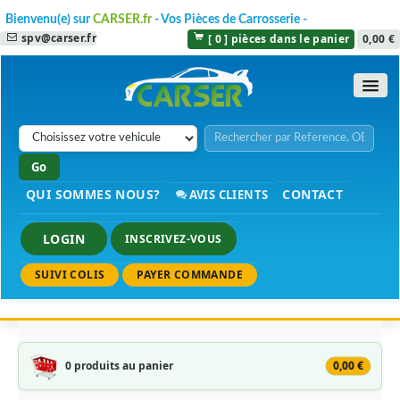
Bienvenu(e) sur
CARSER.fr
- Vos Pièces de Carrosserie -
spv@carser.fr
[ 0 ] pièces dans le panier
0,00 €
QUI SOMMES NOUS?
CONTACT
AVIS CLIENTS
LOGIN
INSCRIVEZ-VOUS
SUIVI COLIS
PAYER COMMANDE
0 produits au panier
0,00 €