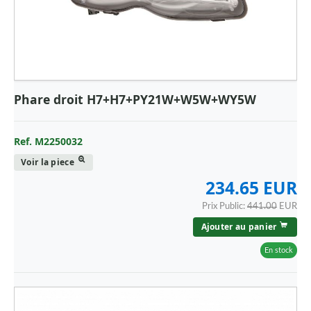
Phare droit H7+H7+PY21W+W5W+WY5W
Ref. M2250032
Voir la piece
234.65 EUR
Prix Public:
441.00
EUR
Ajouter au panier
En stock