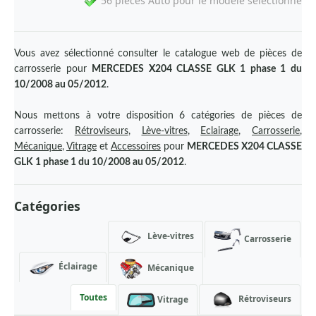
56 pièces Auto pour le modèle sélectionné
AUDI
BMW
Vous avez sélectionné consulter le catalogue web de pièces de
BYD
carrosserie pour
MERCEDES X204 CLASSE GLK 1 phase 1 du
10/2008 au 05/2012
.
CHEVROLET
CHRYSLER
Nous mettons à votre disposition 6 catégories de pièces de
carrosserie:
Rétroviseurs
,
Lève-vitres
,
Eclairage
,
Carrosserie
,
CITROEN
Mécanique
,
Vitrage
et
Accessoires
pour
MERCEDES X204 CLASSE
GLK 1 phase 1 du 10/2008 au 05/2012
.
CUPRA
DACIA
Catégories
DAEWOO
Lève-vitres
Carrosserie
DAF
Éclairage
DODGE
Mécanique
DS
Toutes
Rétroviseurs
Vitrage