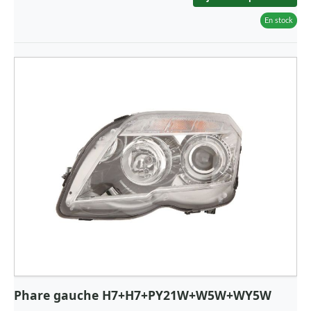
En stock
Phare gauche H7+H7+PY21W+W5W+WY5W