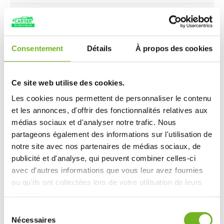
Ref. M2250421
Voir la piece
31.25 EUR
Consentement
Détails
À propos des cookies
Prix Public:
92.86
EUR
Ajouter au panier
Ce site web utilise des cookies.
En stock
Les cookies nous permettent de personnaliser le contenu
et les annonces, d'offrir des fonctionnalités relatives aux
médias sociaux et d'analyser notre trafic. Nous
partageons également des informations sur l'utilisation de
notre site avec nos partenaires de médias sociaux, de
publicité et d'analyse, qui peuvent combiner celles-ci
avec d'autres informations que vous leur avez fournies
ou qu'ils ont collectées lors de votre utilisation de leurs
services.
Sélection
Nécessaires
du