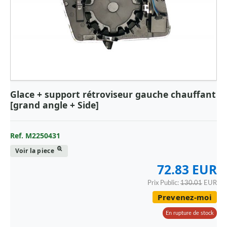
Glace + support rétroviseur gauche chauffant
[grand angle + Side]
Ref. M2250431
Voir la piece
72.83 EUR
Prix Public:
130.01
EUR
Prevenez-moi
En rupture de stock