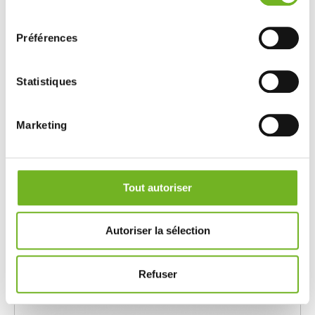
consentement
Préférences
Statistiques
Coque rétroviseur droite à peindre
Marketing
Ref. M2250422
Voir la piece
38.61 EUR
Tout autoriser
Prix Public:
92.86
EUR
Prevenez-moi
Autoriser la sélection
En rupture de stock
Refuser