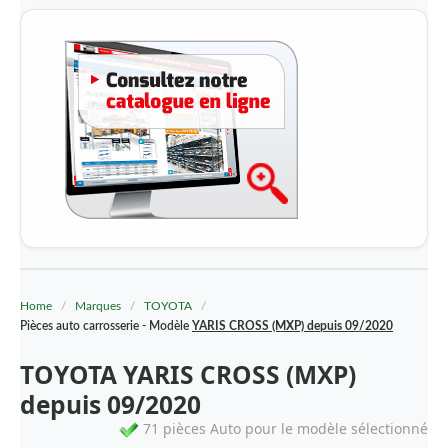
Toutes les marques - Catalogue -
Home
/
Marques
/
TOYOTA
/
AA-DIVERS
Pièces auto carrosserie - Modèle
YARIS CROSS (MXP) depuis 09/2020
ACCESOIRES VOITURE
TOYOTA YARIS CROSS (MXP)
ACCESSOIRES CAMION
depuis 09/2020
71 pièces Auto pour le modèle sélectionné
ALFA ROMEO