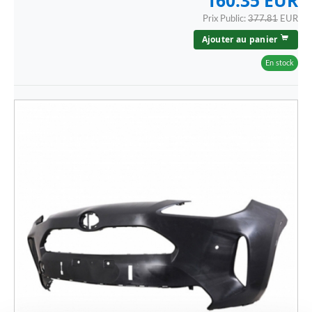
160.35 EUR
Prix Public:
377.81
EUR
Ajouter au panier
En stock