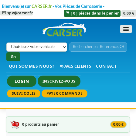
Bienvenu(e) sur
CARSER.fr
- Vos Pièces de Carrosserie -
spv@carser.fr
[ 0 ] pièces dans le panier
0,00 €
QUI SOMMES NOUS?
CONTACT
AVIS CLIENTS
LOGIN
INSCRIVEZ-VOUS
SUIVI COLIS
PAYER COMMANDE
0 produits au panier
0,00 €