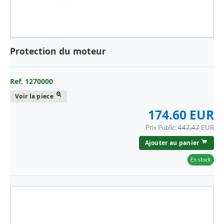
MAN
MAZDA
MERCEDES
Protection du moteur
MERCEDES - CAMION
Ref. 1270000
MG
Voir la piece
MINI
174.60 EUR
MITSUBISHI
Prix Public:
447.47
EUR
NISSAN
Ajouter au panier
OPEL
En stock
PEUGEOT
PORSCHE
RENAULT