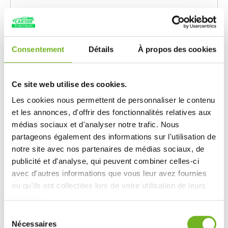
Consentement
Détails
À propos des cookies
Pare-chocs avant non apprêté, 2 trous
capteur
Ce site web utilise des cookies.
Les cookies nous permettent de personnaliser le contenu
Ref. 1270007
et les annonces, d'offrir des fonctionnalités relatives aux
Voir la piece
médias sociaux et d'analyser notre trafic. Nous
partageons également des informations sur l'utilisation de
165.16 EUR
notre site avec nos partenaires de médias sociaux, de
Prix Public:
377.81
EUR
publicité et d'analyse, qui peuvent combiner celles-ci
Prevenez-moi
avec d'autres informations que vous leur avez fournies
ou qu'ils ont collectées lors de votre utilisation de leurs
En rupture de stock
services.
Sélection
Nécessaires
du