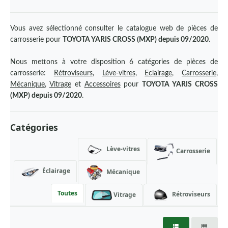
AUDI
BMW
Vous avez sélectionné consulter le catalogue web de pièces de
carrosserie pour
TOYOTA YARIS CROSS (MXP) depuis 09/2020
.
BYD
Nous mettons à votre disposition 6 catégories de pièces de
CHEVROLET
carrosserie:
Rétroviseurs
,
Lève-vitres
,
Eclairage
,
Carrosserie
,
CHRYSLER
Mécanique
,
Vitrage
et
Accessoires
pour
TOYOTA YARIS CROSS
(MXP) depuis 09/2020
.
CITROEN
CUPRA
Catégories
DACIA
Lève-vitres
Carrosserie
DAEWOO
Éclairage
Mécanique
DAF
DODGE
Toutes
Rétroviseurs
Vitrage
DS