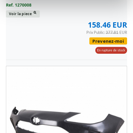
Ref. 1270008
Voir la piece
158.46 EUR
Prix Public:
377.81
EUR
Prevenez-moi
En rupture de stock