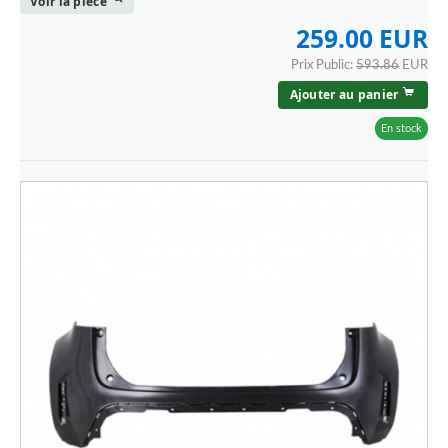
Voir la piece
VOLVO
259.00 EUR
VOLVO - CAMION
Prix Public:
593.86
EUR
Ajouter au panier
En stock